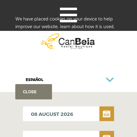
≡
We have placed cookies on your device to help
improve our website, learn about how it is used,
and provide tailored content.
Details of the cookies we use and instructions on
how to disable them are set forth in our Cookie
Notice.
By using this website without disabling or blocking
cookies, you agree to our use of cookies.
ESPAÑOL
CLOSE